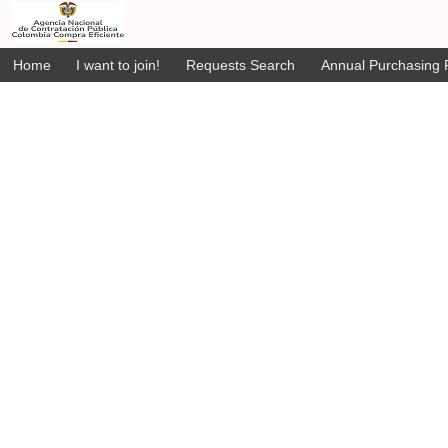
Home
I want to join!
Requests Search
Annual Purchasing P