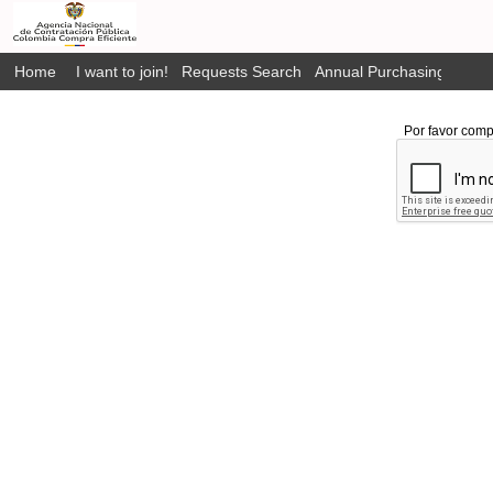
Home
I want to join!
Requests Search
Annual Purchasing Plan P
Por favor comp