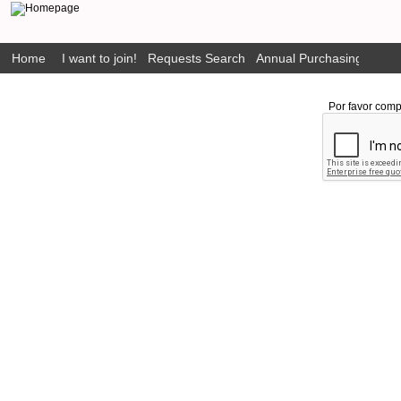
Home
I want to join!
Requests Search
Annual Purchasing Plan P
Por favor comp