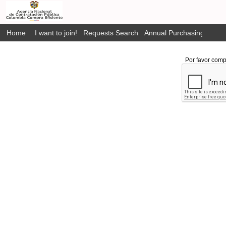
Home
I want to join!
Requests Search
Annual Purchasing Plan P
Por favor comp