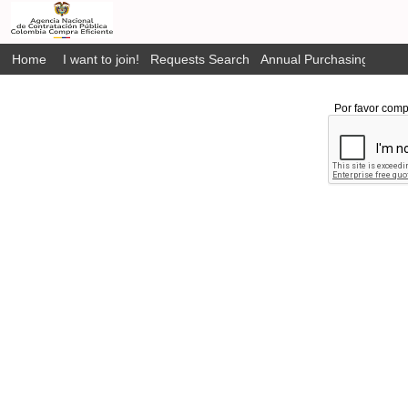
Home
I want to join!
Requests Search
Annual Purchasing Plan P
Por favor comp