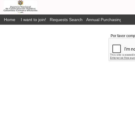
Home
I want to join!
Requests Search
Annual Purchasing Plan P
Por favor comp