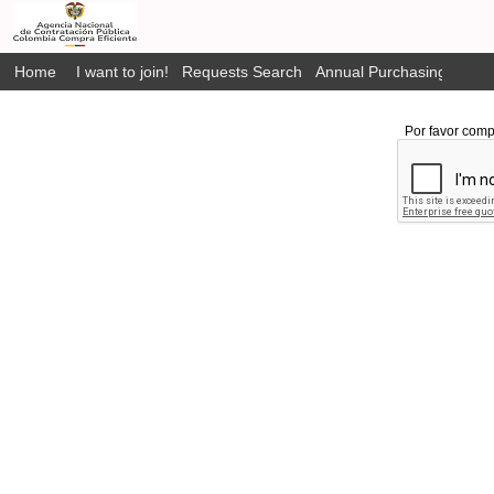
Home
I want to join!
Requests Search
Annual Purchasing Plan P
Por favor comp