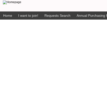
Home
I want to join!
Requests Search
Annual Purchasing P