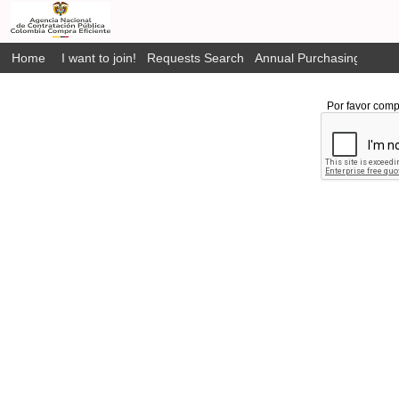
Home
I want to join!
Requests Search
Annual Purchasing Plan P
Por favor comp