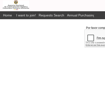
Home
I want to join!
Requests Search
Annual Purchasing Plan P
Por favor comp