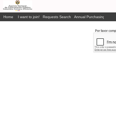
Home
I want to join!
Requests Search
Annual Purchasing Plan P
Por favor comp