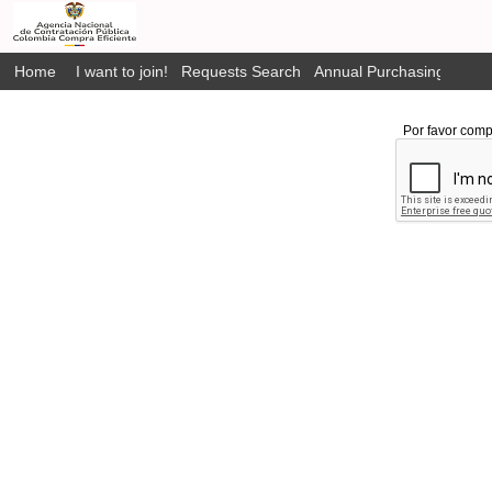
Home
I want to join!
Requests Search
Annual Purchasing Plan P
Por favor comp