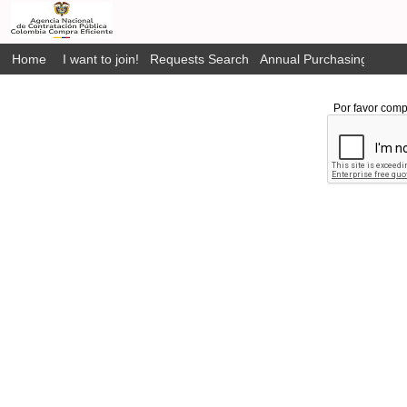
Home
I want to join!
Requests Search
Annual Purchasing Plan P
Por favor comp