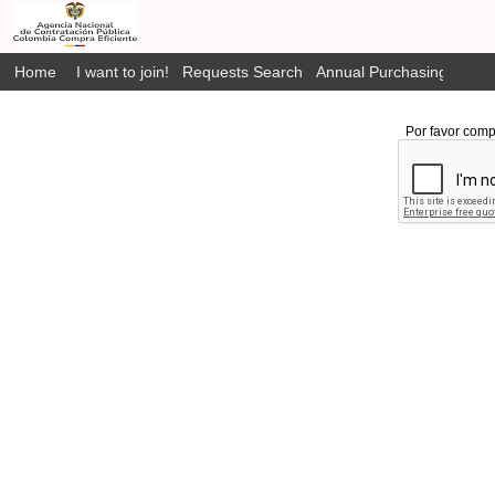
Home
I want to join!
Requests Search
Annual Purchasing Plan P
Por favor comp