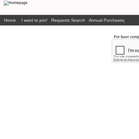
Home
I want to join!
Requests Search
Annual Purchasing Plan P
Por favor comp