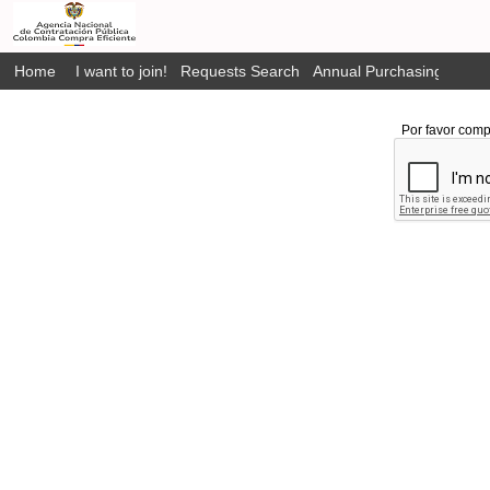
Home
I want to join!
Requests Search
Annual Purchasing Plan P
Por favor comp