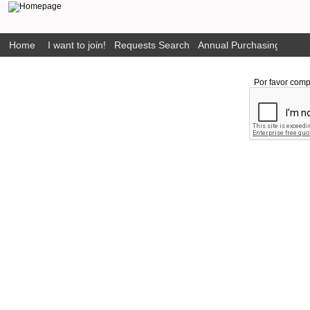
Home
I want to join!
Requests Search
Annual Purchasing Plan P
Por favor comp