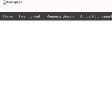
Home
I want to join!
Requests Search
Annual Purchasing P