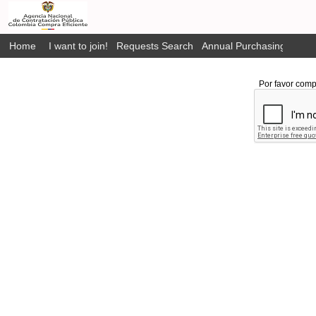
Home
I want to join!
Requests Search
Annual Purchasing Plan P
Por favor comp