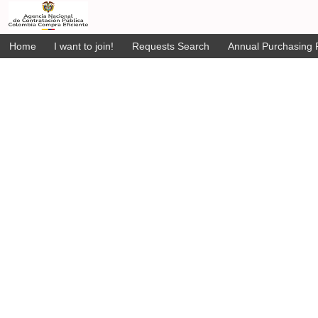
Home
I want to join!
Requests Search
Annual Purchasing P