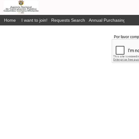
Home
I want to join!
Requests Search
Annual Purchasing Plan P
Por favor comp