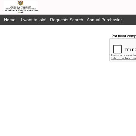
Home
I want to join!
Requests Search
Annual Purchasing Plan P
Por favor comp