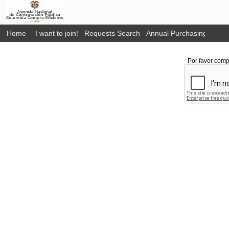
Home
I want to join!
Requests Search
Annual Purchasing Plan P
Por favor comp