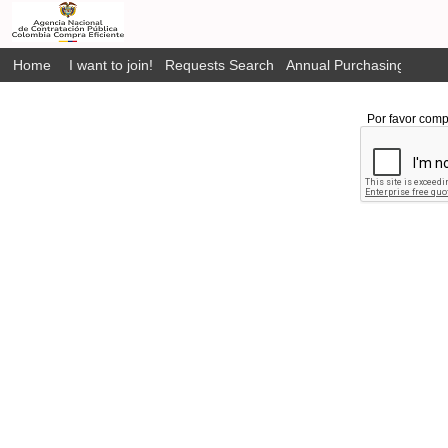
Home
I want to join!
Requests Search
Annual Purchasing Plan P
Por favor comp