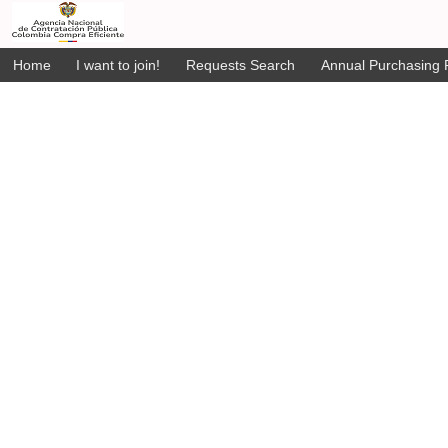
Home
I want to join!
Requests Search
Annual Purchasing P