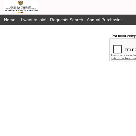
Home
I want to join!
Requests Search
Annual Purchasing Plan P
Por favor comp