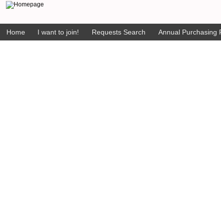
Home
I want to join!
Requests Search
Annual Purchasing P