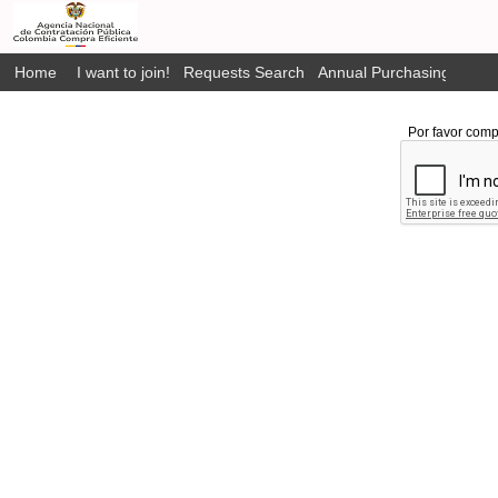
Home
I want to join!
Requests Search
Annual Purchasing Plan P
Por favor comp