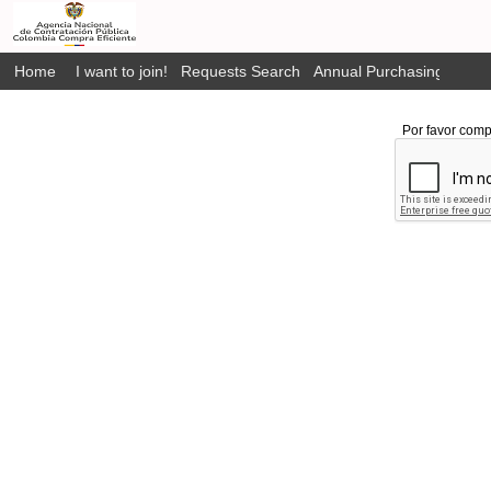
Home
I want to join!
Requests Search
Annual Purchasing Plan P
Por favor comp