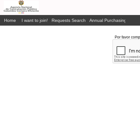
Home
I want to join!
Requests Search
Annual Purchasing Plan P
Por favor comp