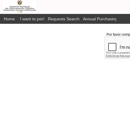
Home
I want to join!
Requests Search
Annual Purchasing Plan P
Por favor comp