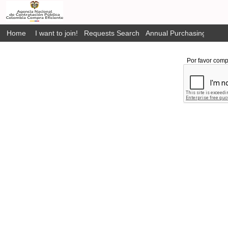
Home
I want to join!
Requests Search
Annual Purchasing Plan P
Por favor comp