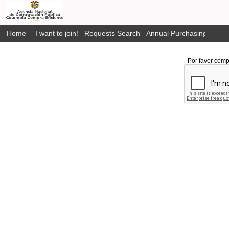
Home
I want to join!
Requests Search
Annual Purchasing Plan P
Por favor comp