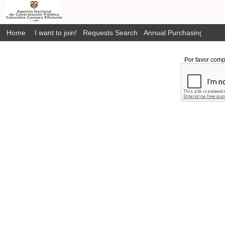
Home
I want to join!
Requests Search
Annual Purchasing Plan P
Por favor comp