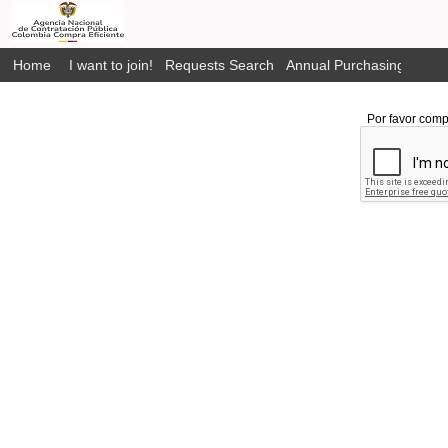
Home
I want to join!
Requests Search
Annual Purchasing Plan P
Por favor comp