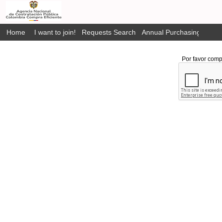
Home
I want to join!
Requests Search
Annual Purchasing Plan P
Por favor comp