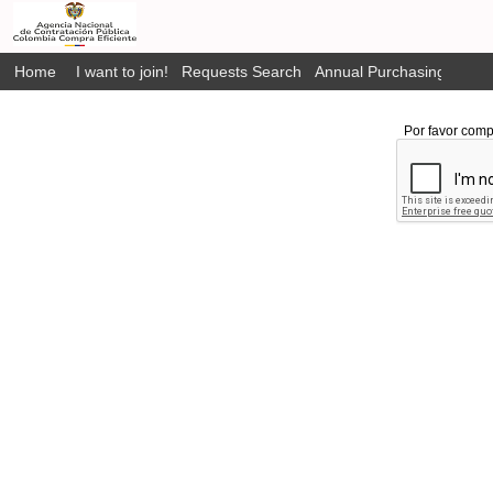
Home
I want to join!
Requests Search
Annual Purchasing Plan P
Por favor comp