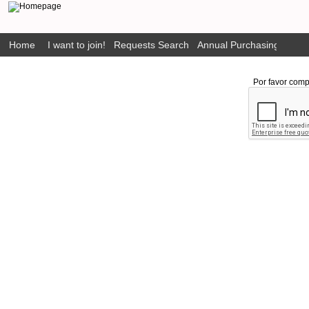
Home
I want to join!
Requests Search
Annual Purchasing Plan P
Por favor comp