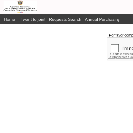
Home
I want to join!
Requests Search
Annual Purchasing Plan P
Por favor comp