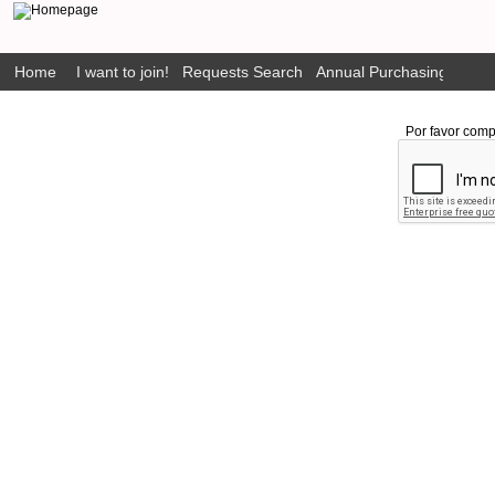
Home
I want to join!
Requests Search
Annual Purchasing Plan P
Por favor comp