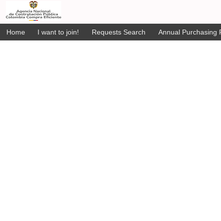
Home
I want to join!
Requests Search
Annual Purchasing P