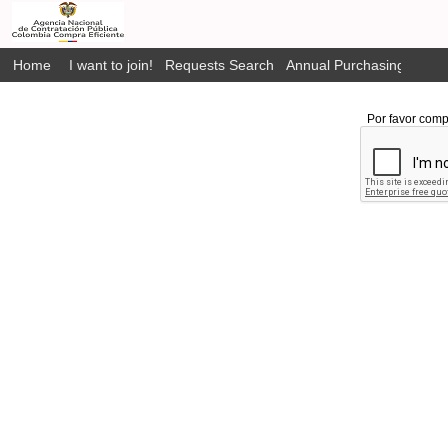
Home
I want to join!
Requests Search
Annual Purchasing Plan P
Por favor comp