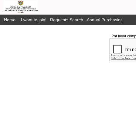
Home
I want to join!
Requests Search
Annual Purchasing Plan P
Por favor comp