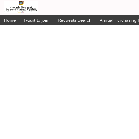
Home
I want to join!
Requests Search
Annual Purchasing P