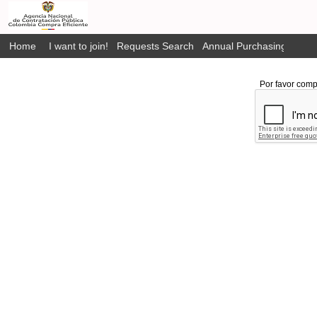
Home
I want to join!
Requests Search
Annual Purchasing Plan P
Por favor comp