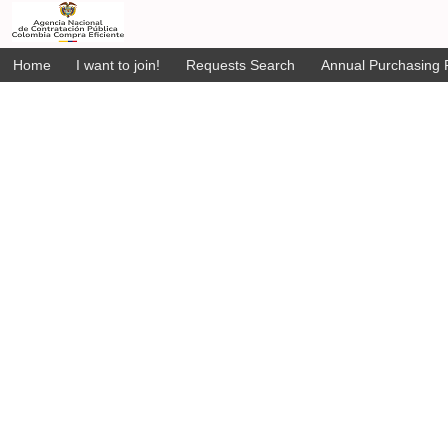
Home
I want to join!
Requests Search
Annual Purchasing P