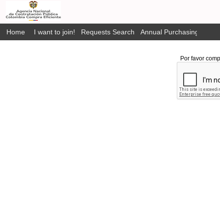
Home
I want to join!
Requests Search
Annual Purchasing Plan P
Por favor comp