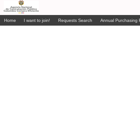
Home
I want to join!
Requests Search
Annual Purchasing P