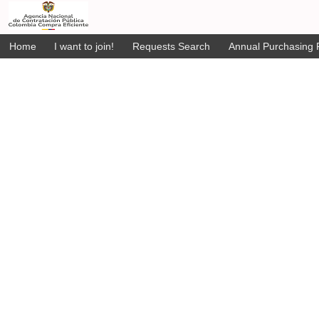
Home
I want to join!
Requests Search
Annual Purchasing P