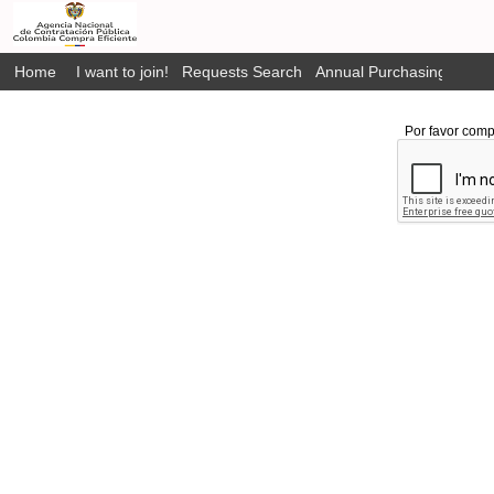
Home
I want to join!
Requests Search
Annual Purchasing Plan P
Por favor comp